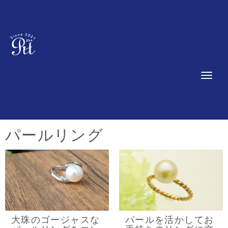
N
a
v
i
g
a
t
パールリング
i
o
n
大珠のゴージャスな
パールを活かしてお