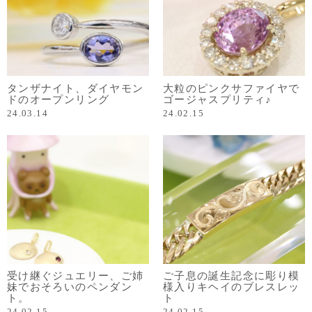
タンザナイト、ダイヤモン
大粒のピンクサファイヤで
ドのオープンリング
ゴージャスプリティ♪
24.03.14
24.02.15
受け継ぐジュエリー、ご姉
ご子息の誕生記念に彫り模
妹でおそろいのペンダン
様入りキヘイのブレスレッ
ト。
ト
24.02.15
24.02.15