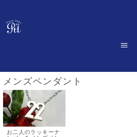
N
a
v
i
g
a
t
メンズペンダント
i
o
n
お二人のラッキーナ